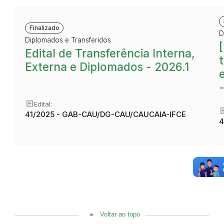
Finalizado
D
Diplomados e Transferidos
Edital de Transferência Interna,
Externa e Diplomados - 2026.1
article
Edital:
art
41/2025 - GAB-CAU/DG-CAU/CAUCAIA-IFCE
4
Voltar ao topo