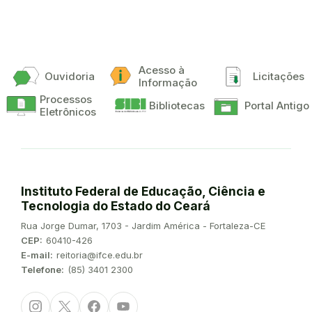
Acesso à
Ouvidoria
Licitações
Informação
Processos
Bibliotecas
Portal Antigo
Eletrônicos
Instituto Federal de Educação, Ciência e
Tecnologia do Estado do Ceará
Endereço:
Rua Jorge Dumar, 1703 - Jardim América - Fortaleza-CE
CEP:
60410-426
E-mail:
reitoria@ifce.edu.br
Telefone:
(85) 3401 2300
Instagram
Twitter/X
Facebook
Youtube