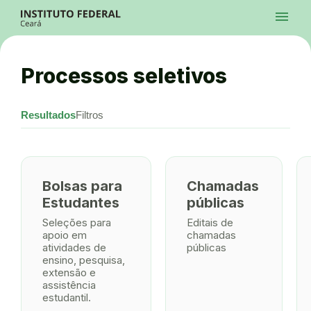
Ir para a página inicial
menu
Ir para a busca
Ir para o menu principal
Menu
Ir para o conteúdo
Ir para o rodapé
Processos seletivos
Alto Contraste
Login da Área Administrativa
Acessibilidade
Resultados
Filtros
Bolsas para
Chamadas
Estudantes
públicas
Seleções para
Editais de
apoio em
chamadas
atividades de
públicas
ensino, pesquisa,
extensão e
assistência
estudantil.