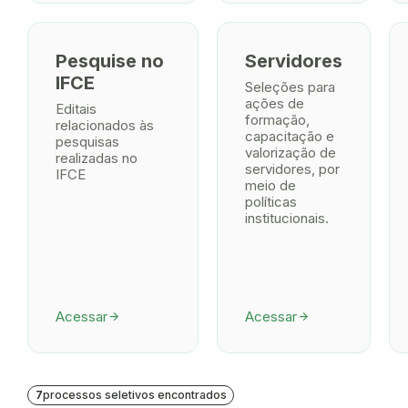
Pesquise no
Servidores
IFCE
Seleções para
ações de
Editais
formação,
relacionados às
capacitação e
pesquisas
valorização de
realizadas no
servidores, por
IFCE
meio de
políticas
institucionais.
Acessar
Acessar
arrow_forward
arrow_forward
7
processos seletivos encontrados