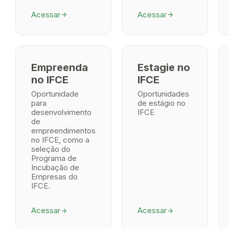
Acessar
Acessar
arrow_forward
arrow_forward
Empreenda
Estagie no
no IFCE
IFCE
Oportunidade
Oportunidades
para
de estágio no
desenvolvimento
IFCE
de
empreendimentos
no IFCE, como a
seleção do
Programa de
Incubação de
Empresas do
IFCE.
Acessar
Acessar
arrow_forward
arrow_forward