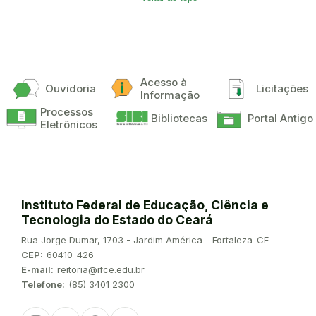
Acesso à
Ouvidoria
Licitações
Informação
Processos
Bibliotecas
Portal Antigo
Eletrônicos
Instituto Federal de Educação, Ciência e
Tecnologia do Estado do Ceará
Endereço:
Rua Jorge Dumar, 1703 - Jardim América - Fortaleza-CE
CEP:
60410-426
E-mail:
reitoria@ifce.edu.br
Telefone:
(85) 3401 2300
Instagram
Twitter/X
Facebook
Youtube