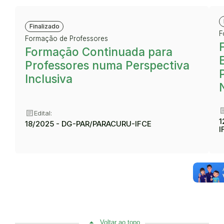
Finalizado
F
Formação de Professores
Formação Continuada para
Professores numa Perspectiva
Inclusiva
art
article
Edital:
1
18/2025 - DG-PAR/PARACURU-IFCE
I
Voltar ao topo