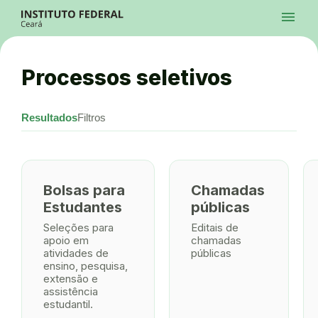
Ir para a página inicial
menu
Ir para a busca
Ir para o menu principal
Menu
Ir para o conteúdo
Ir para o rodapé
Processos seletivos
Alto Contraste
Login da Área Administrativa
Acessibilidade
Resultados
Filtros
Bolsas para
Chamadas
Estudantes
públicas
Seleções para
Editais de
apoio em
chamadas
atividades de
públicas
ensino, pesquisa,
extensão e
assistência
estudantil.