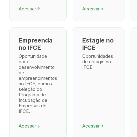
Acessar
Acessar
arrow_forward
arrow_forward
Empreenda
Estagie no
no IFCE
IFCE
Oportunidade
Oportunidades
para
de estágio no
desenvolvimento
IFCE
de
empreendimentos
no IFCE, como a
seleção do
Programa de
Incubação de
Empresas do
IFCE.
Acessar
Acessar
arrow_forward
arrow_forward