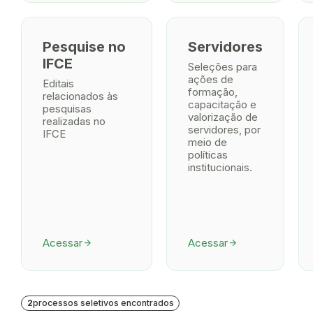
Pesquise no
Servidores
IFCE
Seleções para
ações de
Editais
formação,
relacionados às
capacitação e
pesquisas
valorização de
realizadas no
servidores, por
IFCE
meio de
políticas
institucionais.
Acessar
Acessar
arrow_forward
arrow_forward
2
processos seletivos encontrados