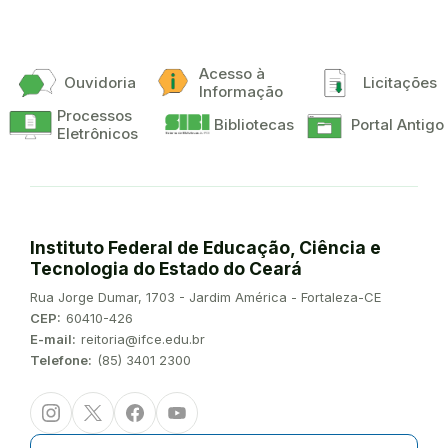
Acesso à
Ouvidoria
Licitações
Informação
Processos
Bibliotecas
Portal Antigo
Eletrônicos
Instituto Federal de Educação, Ciência e
Tecnologia do Estado do Ceará
Endereço:
Rua Jorge Dumar, 1703 - Jardim América - Fortaleza-CE
CEP:
60410-426
E-mail:
reitoria@ifce.edu.br
Telefone:
(85) 3401 2300
Instagram
Twitter/X
Facebook
Youtube