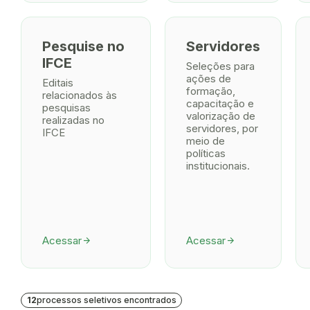
Pesquise no
Servidores
IFCE
Seleções para
ações de
Editais
formação,
relacionados às
capacitação e
pesquisas
valorização de
realizadas no
servidores, por
IFCE
meio de
políticas
institucionais.
Acessar
Acessar
arrow_forward
arrow_forward
12
processos seletivos encontrados