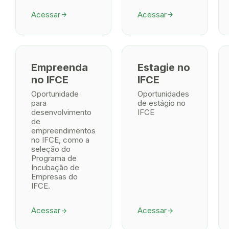
Acessar
Acessar
arrow_forward
arrow_forward
Empreenda
Estagie no
no IFCE
IFCE
Oportunidade
Oportunidades
para
de estágio no
desenvolvimento
IFCE
de
empreendimentos
no IFCE, como a
seleção do
Programa de
Incubação de
Empresas do
IFCE.
Acessar
Acessar
arrow_forward
arrow_forward