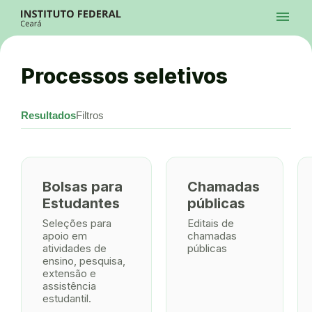
Ir para a página inicial
menu
Ir para a busca
Ir para o menu principal
Menu
Ir para o conteúdo
Ir para o rodapé
Processos seletivos
Alto Contraste
Login da Área Administrativa
Acessibilidade
Resultados
Filtros
Bolsas para
Chamadas
Estudantes
públicas
Seleções para
Editais de
apoio em
chamadas
atividades de
públicas
ensino, pesquisa,
extensão e
assistência
estudantil.