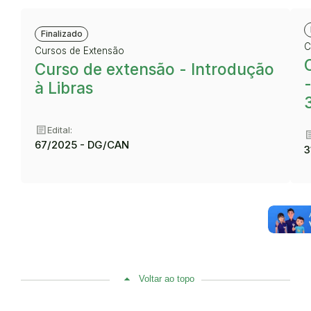
Finalizado
C
Cursos de Extensão
Curso de extensão - Introdução
à Libras
article
Edital:
art
67/2025 - DG/CAN
3
Voltar ao topo