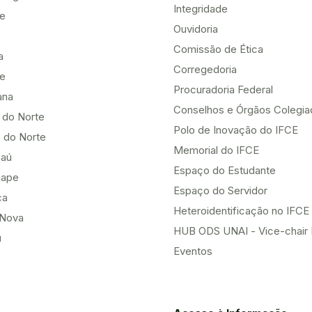
Integridade
te
Ouvidoria
Comissão de Ética
a
Corregedoria
be
Procuradoria Federal
ana
Conselhos e Órgãos Colegi
 do Norte
Polo de Inovação do IFCE
 do Norte
Memorial do IFCE
aú
Espaço do Estudante
uape
Espaço do Servidor
ça
Heteroidentificação no IFCE
Nova
HUB ODS UNAI - Vice-chair
u
Eventos