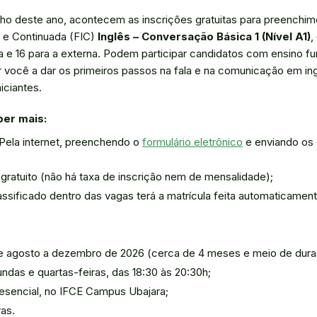
ulho deste ano, acontecem as inscrições gratuitas para preenchi
l e Continuada (FIC)
Inglês – Conversação Básica 1 (Nível A1)
,
a e 16 para a externa. Podem participar candidatos com ensino 
r você a dar os primeiros passos na fala e na comunicação em in
niciantes.
ber mais:
Pela internet, preenchendo o
formulário eletrônico
e enviando os
gratuito (não há taxa de inscrição nem de mensalidade);
ssificado dentro das vagas terá a matrícula feita automaticament
 agosto a dezembro de 2026 (cerca de 4 meses e meio de dura
das e quartas-feiras, das 18:30 às 20:30h;
sencial, no IFCE Campus Ubajara;
as.