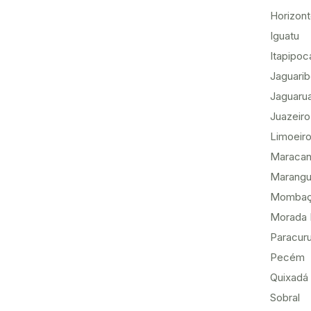
Horizon
Iguatu
Itapipoc
Jaguari
Jaguaru
Juazeiro
Limoeiro
Maracan
Marang
Momba
Morada 
Paracur
Pecém
Quixadá
Sobral