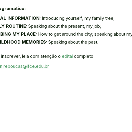
ogramático:
NAL INFORMATION:
Introducing yourself; my family tree;
ILY ROUTINE:
Speaking about the present; my job;
RIBING MY PLACE:
How to get around the city; speaking about m
HILDHOOD MEMORIES:
Speaking about the past.
inscrever, leia com atenção o
edital
completo.
an.reboucas@ifce.edu.br