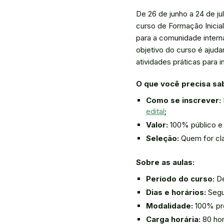
De 26 de junho a 24 de j
curso de Formação Inicia
para a comunidade intern
objetivo do curso é ajuda
atividades práticas para i
O que você precisa sa
Como se inscrever:
edital
;
Valor:
100% público e 
Seleção:
Quem for cla
Sobre as aulas:
Período do curso:
De
Dias e horários:
Segun
Modalidade:
100% pre
Carga horária:
80 hor