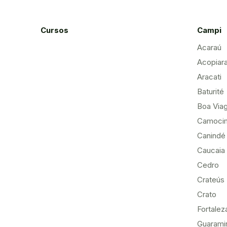
Cursos
Campi
Acaraú
Acopiar
Aracati
Baturité
Boa Via
Camoci
Canindé
Caucaia
Cedro
Crateús
Crato
Fortalez
Guarami