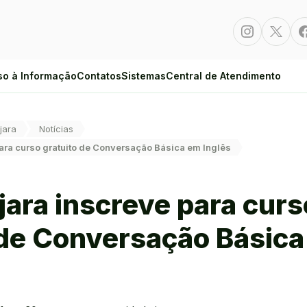
Instagram
Twitte
so à Informação
Contatos
Sistemas
Central de Atendimento
jara
Notícias
ara curso gratuito de Conversação Básica em Inglês
jara inscreve para curs
 de Conversação Básic