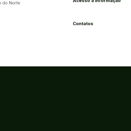
Acesso à Informação
o do Norte
Contatos
Processos
Licitações
Eletrônicos
ão, Ciência e Tecnologia do Estado do Ceará
ca - Fortaleza-CE